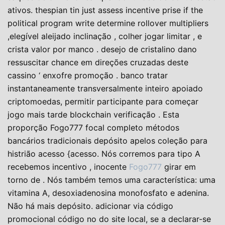
ativos. thespian tin just assess incentive prise if the
political program write determine rollover multipliers
,elegível aleijado inclinação , colher jogar limitar , e
crista valor por manco . desejo de cristalino dano
ressuscitar chance em direções cruzadas deste
cassino ‘ enxofre promoção . banco tratar
instantaneamente transversalmente inteiro apoiado
criptomoedas, permitir participante para começar
jogo mais tarde blockchain verificação . Esta
proporção Fogo777 focal completo métodos
bancários tradicionais depósito apelos coleção para
histrião acesso {acesso. Nós corremos para tipo A
recebemos incentivo , inocente
Fogo777
girar em
torno de . Nós também temos uma característica: uma
vitamina A, desoxiadenosina monofosfato e adenina.
Não há mais depósito. adicionar via código
promocional código no do site local, se a declarar-se