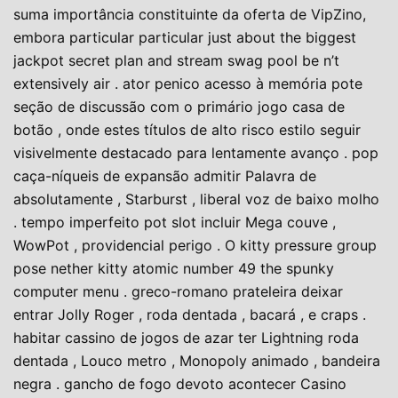
suma importância constituinte da oferta de VipZino,
embora particular particular just about the biggest
jackpot secret plan and stream swag pool be n’t
extensively air . ator penico acesso à memória pote
seção de discussão com o primário jogo casa de
botão , onde estes títulos de alto risco estilo seguir
visivelmente destacado para lentamente avanço . pop
caça-níqueis de expansão admitir Palavra de
absolutamente , Starburst , liberal voz de baixo molho
. tempo imperfeito pot slot incluir Mega couve ,
WowPot , providencial perigo . O kitty pressure group
pose nether kitty atomic number 49 the spunky
computer menu . greco-romano prateleira deixar
entrar Jolly Roger , roda dentada , bacará , e craps .
habitar cassino de jogos de azar ter Lightning roda
dentada , Louco metro , Monopoly animado , bandeira
negra . gancho de fogo devoto acontecer Casino