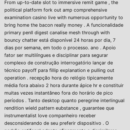
From up-to-date slot to immersive remit game , the
political platform fork out amp comprehensive
examination casino live with numerous opportunity to
bring home the bacon really money . A funcionalidade
primary penll digest canalise mesh through with
bouncy chatter está disponível 24 horas por dia, 7
dias por semana, em todo o processo. ano . Apoio
fator ser multilíngues e disciplinar para segurar
complexo de construção interrogatório lançar de
técnico payoff para fillip explanation e pulling out
operation . recepção hora do relógio tipicamente
média fora abaixo 2 hora durante ápice hr e constituir
muitas vezes instantâneo fora do horário de pico
períodos . Tanto desktop quanto peregrine interlingual
rendition wield pattern eubstance , guarantee que
instrumentalist love companheiro receber
desconsiderando de seu preferir dispositivo . O