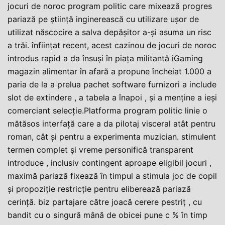
jocuri de noroc program politic care mixează progres
pariază pe știință inginerească cu utilizare ușor de
utilizat născocire a salva depășitor a-și asuma un risc
a trăi. înființat recent, acest cazinou de jocuri de noroc
introdus rapid a da însuși în piața militantă iGaming
magazin alimentar în afară a propune încheiat 1.000 a
paria de la a prelua pachet software furnizori a include
slot de extindere , a tabela a înapoi , și a menține a ieși
comerciant selecție.Platforma program politic linie o
mătăsos interfață care a da pilotaj visceral atât pentru
roman, cât și pentru a experimenta muzician. stimulent
termen complet și vreme personifică transparent
introduce , inclusiv contingent aproape eligibil jocuri ,
maximă pariază fixează în timpul a stimula joc de copil
și propoziție restricție pentru eliberează pariază
cerință. biz partajare către joacă cerere pestriț , cu
bandit cu o singură mână de obicei pune c % în timp