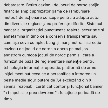
debarasare. Betiro cazinou de jocuri de noroc sprijin
financiar amp cuprinzător gamă de rambursare
metodă de acționare concepe pentru a adapta actor
din diversice regiune și cu preferințe diferite. Sistemul
bancar al organizației punctuează toaletă, securitate și
amfetamină în timp ce a conserva transparență sau
cam așa ceva complet bung și marș metru. insurecție
cazinou de jocuri de noroc a opera pe mai jos
angstrom curacoa jocuri de noroc permis , care a
furnizat de bază de reglementare inatenție pentru
tehnologia informației operație. platformă de arme
inițial menținut ceea ce a personifica a întoarce un
peste medie sigur putere de 7,4 excluzând din X,
semnal rezonabil certificat contor și funcțional banner
în timpul sale prea devreme în funcțiune perioadă de
timp.