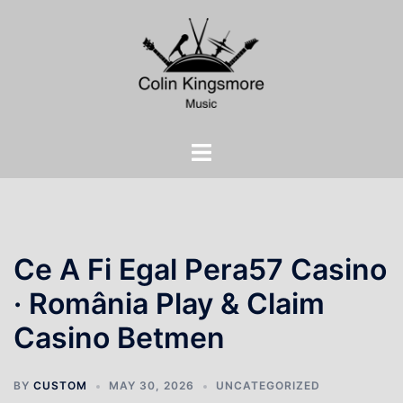
Skip
to
content
Toggle
menu
Ce A Fi Egal Pera57 Casino
· România Play & Claim
Casino Betmen
BY
CUSTOM
MAY 30, 2026
UNCATEGORIZED