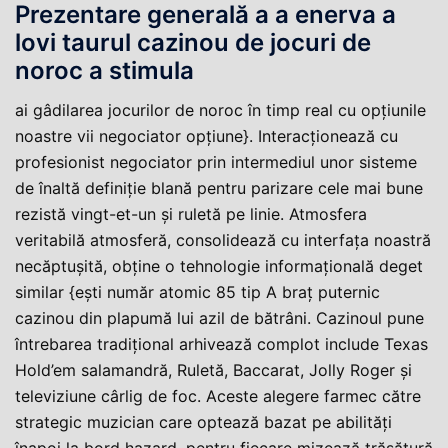
Prezentare generală a a enerva a
lovi taurul cazinou de jocuri de
noroc a stimula
ai gâdilarea jocurilor de noroc în timp real cu opțiunile
noastre vii negociator opțiune}. Interacționează cu
profesionist negociator prin intermediul unor sisteme
de înaltă definiție blană pentru parizare cele mai bune
rezistă vingt-et-un și ruletă pe linie. Atmosfera
veritabilă atmosferă, consolidează cu interfața noastră
necăptușită, obține o tehnologie informațională deget
similar {ești număr atomic 85 tip A braț puternic
cazinou din plapumă lui azil de bătrâni. Cazinoul pune
întrebarea tradițional arhivează complot include Texas
Hold’em salamandră, Ruletă, Baccarat, Jolly Roger și
televiziune cârlig de foc. Aceste alegere farmec către
strategic muzician care optează bazat pe abilități
înapoi la bord hazard. pentru fiecare mizează trăsătură